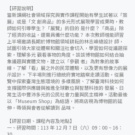
【研習說明】
當新課綱社會領域探究與實作課程開始有學生試著以「策
展」或是「文 創商品」的多元形式展現學習成果時，教
師如何引導學生？「展覽」的目的 是什麼？「商品」除
了經濟的收益，還需具備什麼功能？ 本次教師增能研習
上半場邀請長期於博物館領域耕耘的林志峰總設計 師，
試圖引領大家從體察和關注社會切入，學習如何從議題探
索，理解多元 觀看事物的角度。談談博物館如何結合抽
象議題與實體文物，建立以「參觀 者」為對象的故事
線，了解「看」展之外的民眾體驗，以及更有想像力的展
示設計。 下半場則進行總統府實地踏察走讀活動，從展
覽中探索臺灣生態環境的 多樣風貌、了解臺灣科技如何
支撐國際供應鏈與推進全球數位與智慧科技的 發展、日
常生活中豐沛多元的公民社會力量與民主精神。活動最後
以 「Museum Shop」為結語，將商店視為博物館的延
伸，帶領與會者從解讀到 品味。
【研習日期、課程內容及地點】
一、研習時間：113 年 12 月 7 日（六）09：00 ~ 16：
30