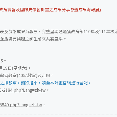
見習教育實習及國際史懷哲計畫之成果分享會暨成果海報展」
表及靜態成果海報展，完整呈現通過獲教育部110年及111年
並邀請有興趣之師生前來共襄盛舉。
25。
月19日(星期六)。
學習教室(405A教室)及走廊。
之接駁車，如欲搭乘，請至本計畫官網進行登記，
40-2184.php?Lang=zh-tw
。
75840.php?Lang=zh-tw
。